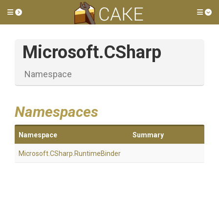
Toggle side menu
Tog
Microsoft
.CSharp
Namespace
Namespaces
Namespace
Summary
Microsoft
.CSharp
.RuntimeBinder