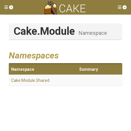
Toggle side menu
Tog
Cake
.Module
Namespace
Namespaces
Namespace
Summary
Cake
.Module
.Shared