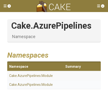
Toggle side menu
Tog
Cake
.AzurePipelines
Namespace
Namespaces
Namespace
Summary
Cake
.AzurePipelines
.Module
Cake
.AzurePipelines
.Module