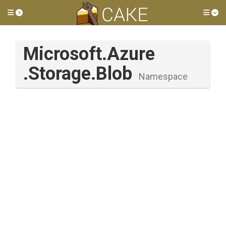
Toggle side menu
Tog
Microsoft
.Azure
.Storage
.Blob
Namespace