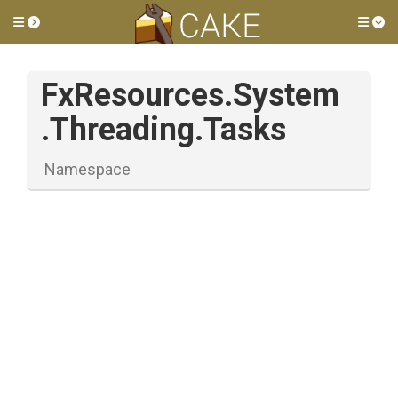
Toggle side menu
Tog
FxResources
.System
.Threading
.Tasks
Namespace