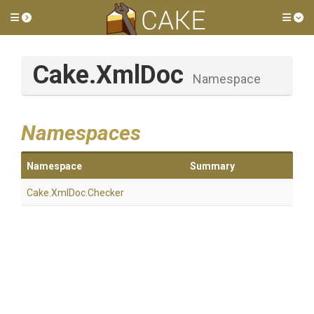
Toggle side menu
Tog
Cake
.XmlDoc
Namespace
Namespaces
Namespace
Summary
Cake
.XmlDoc
.Checker