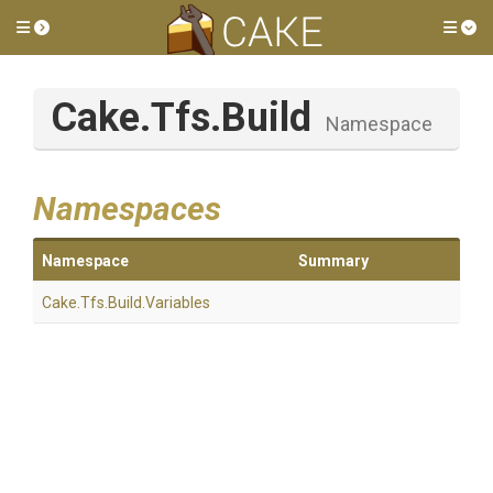
Toggle side menu
Tog
Cake
.Tfs
.Build
Namespace
Namespaces
Namespace
Summary
Cake
.Tfs
.Build
.Variables